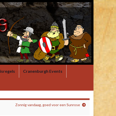
isregels
Cranenburgh Events
Zonnig vandaag, goed voor een Sunrose