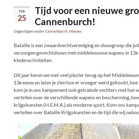
Tijd voor een nieuwe gr
FEB
25
Cannenburch!
Opgeslagen onder
Cannenburch
,
Nieuws
Bataille is een zwaardvechtvereniging en showgroep die ju
verzorgen gevechtshows met middeleeuwse wapens in 13e
kinderactiviteiten.
Dit jaar keren we met veel plezier terug op het Middeleeu
13e eeuw en laten je zien hoe er vroeger werd gekookt, ho
kom je in ons kampement ook getrainde vechters met hun wap
vertellen over de verschillende wapens en bescherming, hoe
krijgskunsten (H.E.M.A.) als moderne sport. Kom ons kamp
vertellen over Bataille Krijgskunsten en de tijd die wij nabo