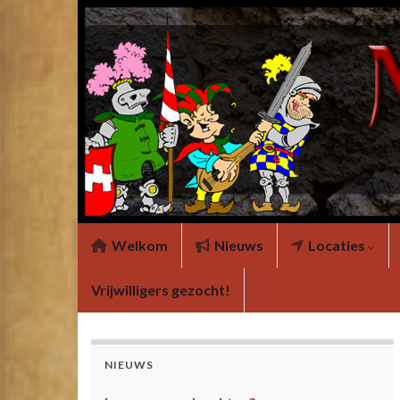
Welkom
Nieuws
Locaties
Vrijwilligers gezocht!
NIEUWS