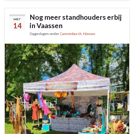
Nog meer standhouders erbij
MRT
14
in Vaassen
Opgeslagen onder
Cannenburch
,
Nieuws