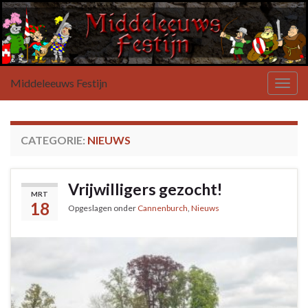
Middeleeuws Festijn
Toggl
CATEGORIE:
NIEUWS
Vrijwilligers gezocht!
MRT
18
Opgeslagen onder
Cannenburch
,
Nieuws