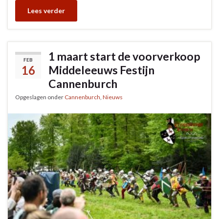
Lees verder
1 maart start de voorverkoop
FEB
16
Middeleeuws Festijn
Cannenburch
Opgeslagen onder
Cannenburch
,
Nieuws