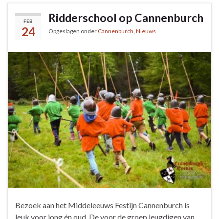
Ridderschool op Cannenburch
FEB
24
Opgeslagen onder
Cannenburch
,
Nieuws
Bezoek aan het Middeleeuws Festijn Cannenburch is
leuk voor jong én oud. De voor de groep jeugdigen van