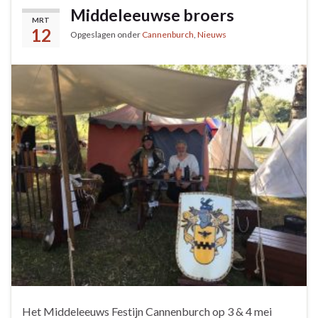
Middeleeuwse broers
MRT
12
Opgeslagen onder
Cannenburch
,
Nieuws
Het Middeleeuws Festijn Cannenburch op 3 & 4 mei