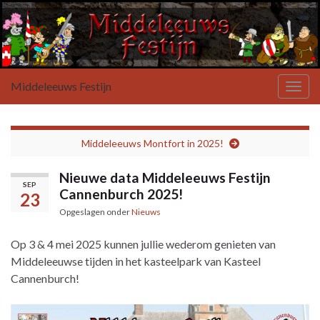
Middeleeuws Festijn
Toggl
Middeleeuws Montfort in 2025!
Nieuwe data Middeleeuws Festijn
SEP
Cannenburch 2025!
23
Opgeslagen onder
Nieuws
Op 3 & 4 mei 2025 kunnen jullie wederom genieten van
Middeleeuwse tijden in het kasteelpark van Kasteel
Cannenburch!