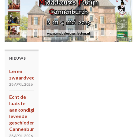
NIEUWS
Leren
zwaardvechten?
28 APRIL 2026
Echt de
laatste
aankondiging
levende
geschiedenis
Cannenburch
28 APRIL 2026