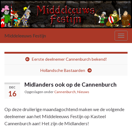
Middeleeuws Festijn
Toggl
Eerste deelnemer Cannenburch bekend!
Hollandsche Bastaarden
Midlanders ook op de Cannenburch
DEC
16
Opgeslagen onder
Cannenburch
,
Nieuws
Op deze druilerige maandagochtend maken we de volgende
deelnemer aan het Middeleeuws Festijn op
Kasteel
Cannenburch
aan! Het zijn de Midlanders!