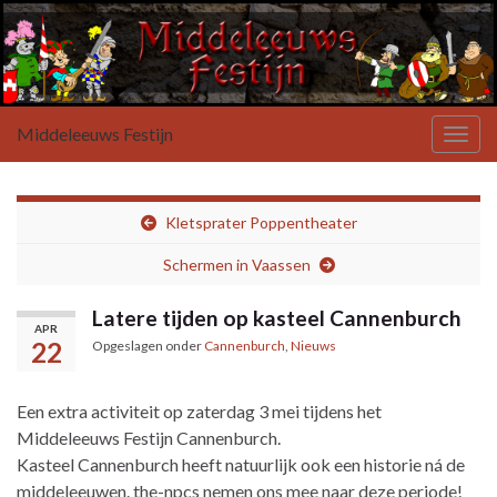
Middeleeuws Festijn
Toggl
Kletsprater Poppentheater
Schermen in Vaassen
Latere tijden op kasteel Cannenburch
APR
22
Opgeslagen onder
Cannenburch
,
Nieuws
Een extra activiteit op zaterdag 3 mei tijdens het
Middeleeuws Festijn Cannenburch
.
Kasteel Cannenburch
heeft natuurlijk ook een historie ná de
middeleeuwen.
the-npcs
nemen ons mee naar deze periode!