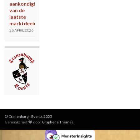
aankondiging
van de
laatste
marktdeelnemers!
26 APRIL 2026
© Cranenburgh Events 2025
Gemaakt met
door
Graphene Themes
.