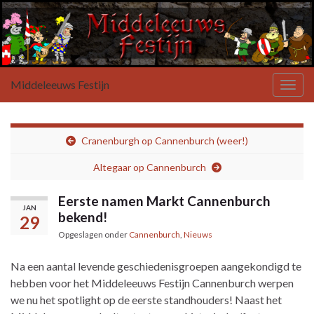
Middeleeuws Festijn
Toggl
Cranenburgh op Cannenburch (weer!)
Altegaar op Cannenburch
Eerste namen Markt Cannenburch
JAN
bekend!
29
Opgeslagen onder
Cannenburch
,
Nieuws
Na een aantal levende geschiedenisgroepen aangekondigd te
hebben voor het Middeleeuws Festijn Cannenburch werpen
we nu het spotlight op de eerste standhouders! Naast het