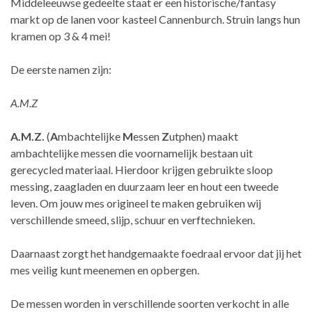
Middeleeuwse gedeelte staat er een historische/fantasy
markt op de lanen voor kasteel Cannenburch. Struin langs hun
kramen op 3 & 4 mei!
De eerste namen zijn:
A.M.Z
A.M.Z.
(
A
mbachtelijke
M
essen
Z
utphen) maakt
ambachtelijke messen die voornamelijk bestaan uit
gerecycled materiaal. Hierdoor krijgen gebruikte sloop
messing, zaagladen en duurzaam leer en hout een tweede
leven. Om jouw mes origineel te maken gebruiken wij
verschillende smeed, slijp, schuur en verftechnieken.
Daarnaast zorgt het handgemaakte foedraal ervoor dat jij het
mes veilig kunt meenemen en opbergen.
De messen worden in verschillende soorten verkocht in alle