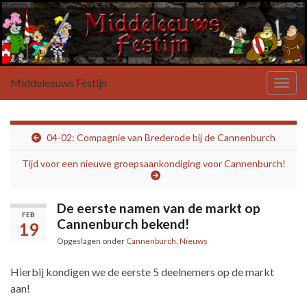
Middeleeuws Festijn
Toggl
04-02: Compagnie van Brederode bij de Cannenburch
Tijd voor een nieuwe groepsaankondiging voor Cannenburch!
De eerste namen van de markt op
FEB
Cannenburch bekend!
19
Opgeslagen onder
Cannenburch
,
Nieuws
Hierbij kondigen we de eerste 5 deelnemers op de markt
aan!