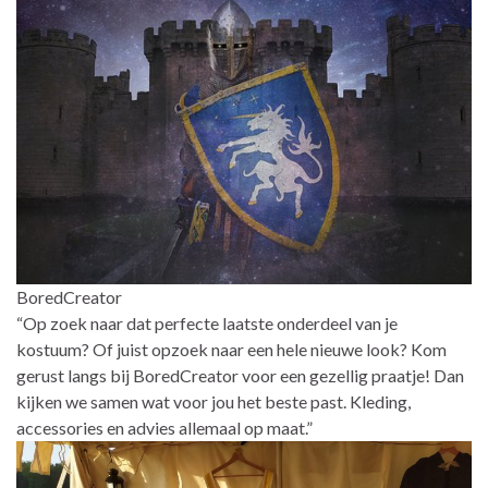
BoredCreator
“Op zoek naar dat perfecte laatste onderdeel van je
kostuum? Of juist opzoek naar een hele nieuwe look? Kom
gerust langs bij BoredCreator voor een gezellig praatje! Dan
kijken we samen wat voor jou het beste past. Kleding,
accessories en advies allemaal op maat.”