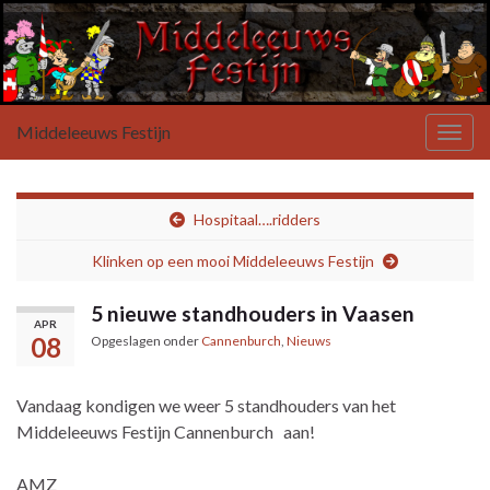
Middeleeuws Festijn
Toggl
Hospitaal….ridders
Klinken op een mooi Middeleeuws Festijn
5 nieuwe standhouders in Vaasen
APR
08
Opgeslagen onder
Cannenburch
,
Nieuws
Vandaag kondigen we weer 5 standhouders van het
Middeleeuws Festijn Cannenburch
aan!
AMZ