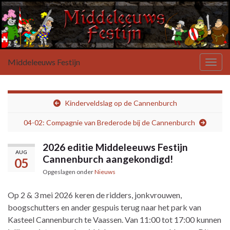
Middeleeuws Festijn
Toggl
Kinderveldslag op de Cannenburch
04-02: Compagnie van Brederode bij de Cannenburch
2026 editie Middeleeuws Festijn
AUG
Cannenburch aangekondigd!
05
Opgeslagen onder
Nieuws
Op 2 & 3 mei 2026 keren de ridders, jonkvrouwen,
boogschutters en ander gespuis terug naar het park van
Kasteel Cannenburch te Vaassen. Van 11:00 tot 17:00 kunnen