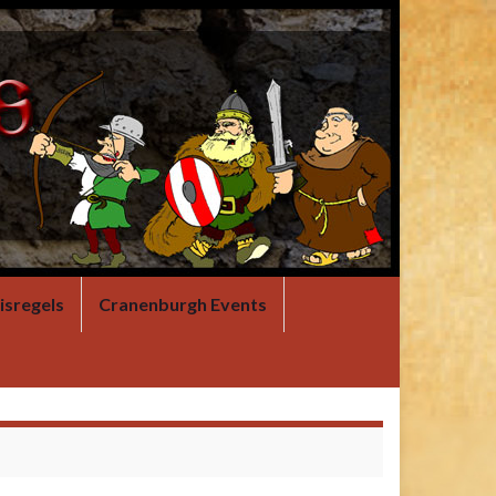
isregels
Cranenburgh Events