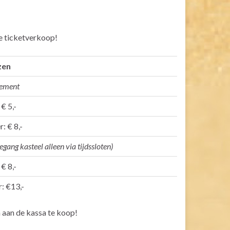
e ticketverkoop!
zen
nement
 € 5,-
: € 8,-
gang kasteel alleen via tijdssloten)
 € 8,-
r: €13,-
 aan de kassa te koop!