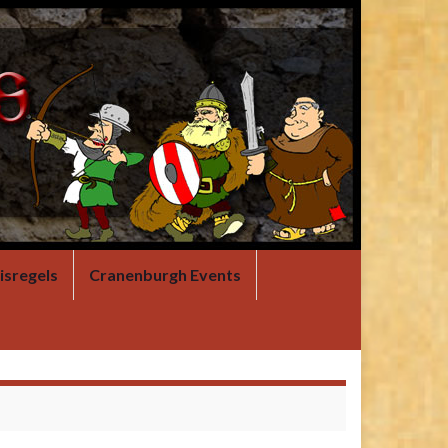
isregels
Cranenburgh Events