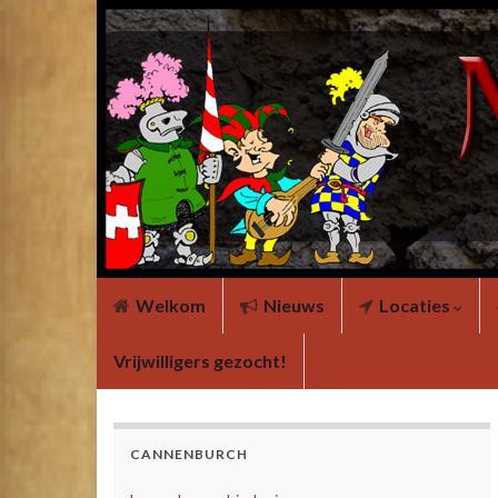
Welkom
Nieuws
Locaties
Vrijwilligers gezocht!
CANNENBURCH