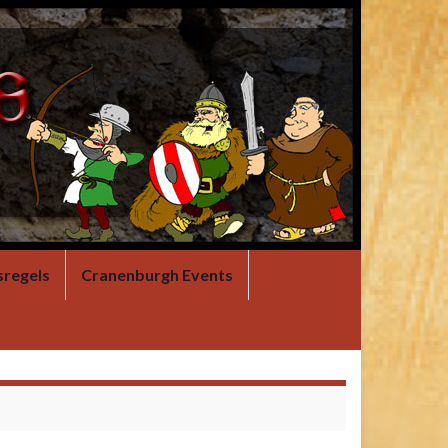
sregels
Cranenburgh Events