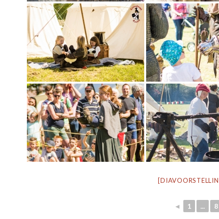
[DIAVOORSTELLI
◄
1
...
8