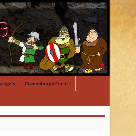
sregels
Cranenburgh Events