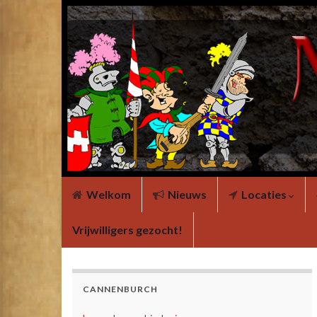
Welkom
Nieuws
Locaties
Vrijwilligers gezocht!
CANNENBURCH